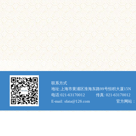
联
系方式
地址:上海市
黄浦区淮海东路
99
号恒积大厦
15N
电话:
021-63170012
传真:
021-63170012
E-mail: sfata@126.com
官方网站：