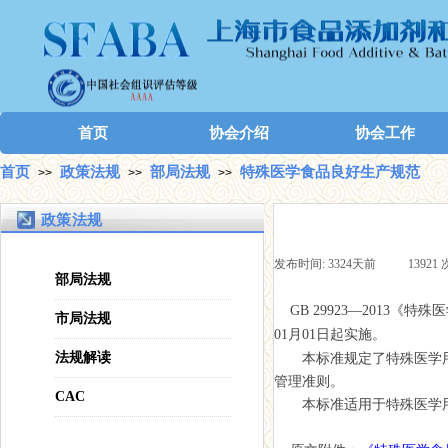
首页
协会介绍
协会工作
首页
政策法规
部局法规
特殊医学食品良好生产规范
>>
>>
>>
政策法规
发布时间:
3324天前
|
13921
部局法规
G
B
29923—2013
《
特殊医
市局法规
01月01日起实施。
法规解读
本标准
规定
了特殊医学
管理准则。
CAC
本标准适用于特殊医学