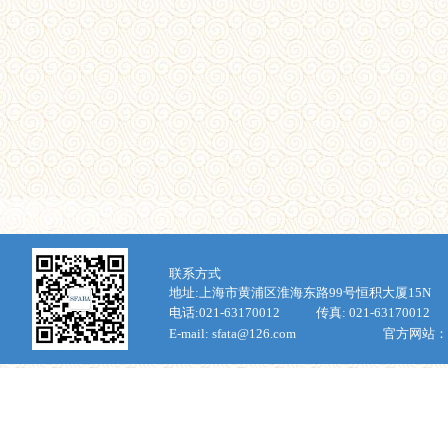
联
系方式
地址:上海市
黄浦区淮海东路
99
号恒积大厦
15N
电话:
021-63170012
传真:
021-63170012
E-mail: sfata@126.com
官方网站：