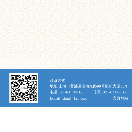
联
系方式
地址:上海市
黄浦区淮海东路
99
号恒积大厦
15N
电话:
021-63170012
传真:
021-63170012
E-mail: sfata@126.com
官方网站：