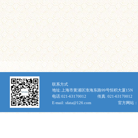
联
系方式
地址:上海市
黄浦区淮海东路
99
号恒积大厦
15N
电话:
021-63170012
传真:
021-63170012
E-mail: sfata@126.com
官方网站：