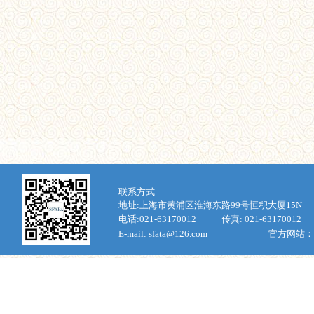
联
系方式
地址:上海市
黄浦区淮海东路
99
号恒积大厦
15N
电话:
021-63170012
传真:
021-63170012
E-mail: sfata@126.com
官方网站：