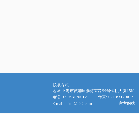
联
系方式
地址:上海市
黄浦区淮海东路
99
号恒积大厦
15N
电话:
021-63170012
传真:
021-63170012
E-mail: sfata@126.com
官方网站：